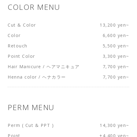
COLOR MENU
Cut & Color
13,200 yen~
Color
6,600 yen~
Retouch
5,500 yen~
Point Color
3,300 yen~
Hair Manicure / ヘアマニキュア
7,700 yen~
Henna color / ヘナカラー
7,700 yen~
PERM MENU
Perm ( Cut & PPT )
14,300 yen~
Point
+4,400 yen~