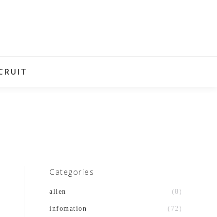
CRUIT
Categories
allen
(8)
infomation
(72)