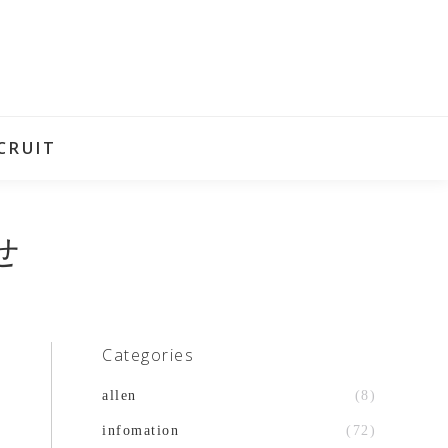
CRUIT
せ
Categories
allen
(8)
infomation
(72)