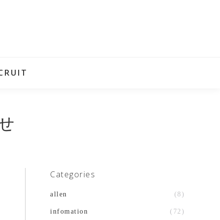
CRUIT
せ
Categories
allen
(8)
infomation
(72)